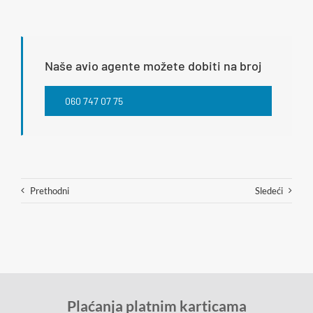
Naše avio agente možete dobiti na broj
060 747 07 75
Prethodni
Sledeći
Plaćanja platnim karticama