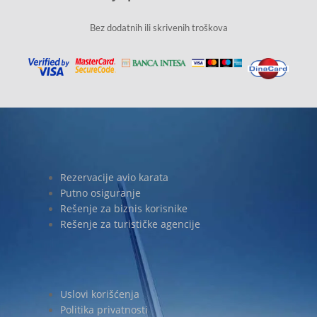
Bez dodatnih ili skrivenih troškova
Rezervacije avio karata
Putno osiguranje
Rešenje za biznis korisnike
Rešenje za turističke agencije
Uslovi korišćenja
Politika privatnosti