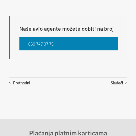
Naše avio agente možete dobiti na broj
060 747 07 75
Prethodni
Sledeći
Plaćanja platnim karticama