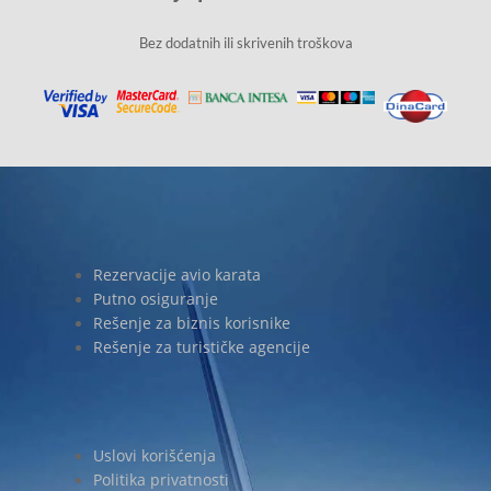
Bez dodatnih ili skrivenih troškova
Rezervacije avio karata
Putno osiguranje
Rešenje za biznis korisnike
Rešenje za turističke agencije
Uslovi korišćenja
Politika privatnosti