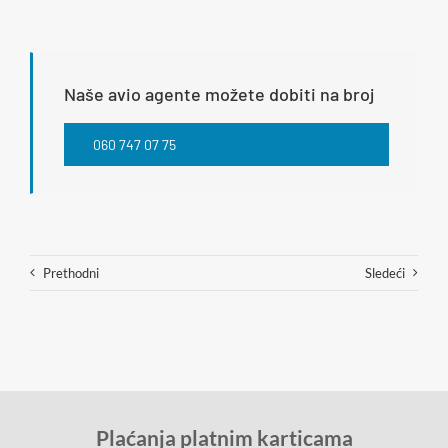
Naše avio agente možete dobiti na broj
060 747 07 75
Prethodni
Sledeći
Plaćanja platnim karticama