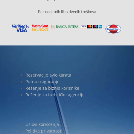
Bez dodatnih ili skrivenih troškova
Rezervacije avio karata
Putno osiguranje
Rešenje za biznis korisnike
Rešenje za turističke agencije
Uslovi korišćenja
Politika privatnosti