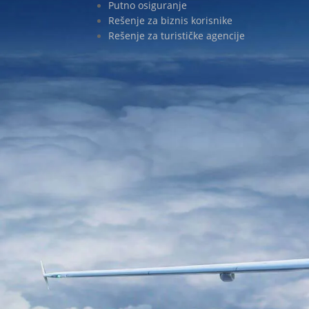
Putno osiguranje
Rešenje za biznis korisnike
Rešenje za turističke agencije