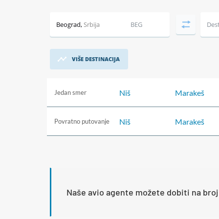
Beograd
,
Srbija
BEG
Dest
VIŠE DESTINACIJA
Niš
Marakeš
Jedan smer
Niš
Marakeš
Povratno putovanje
Naše avio agente možete dobiti na broj