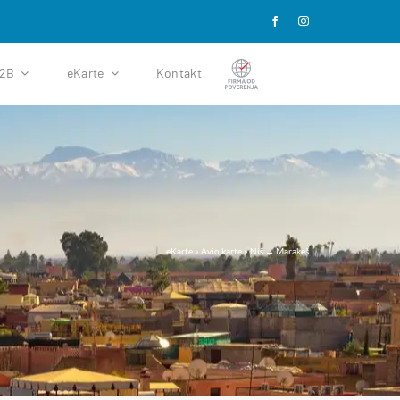
B2B
eKarte
Kontakt
eKarte
»
Avio karte
»
Niš → Marakeš