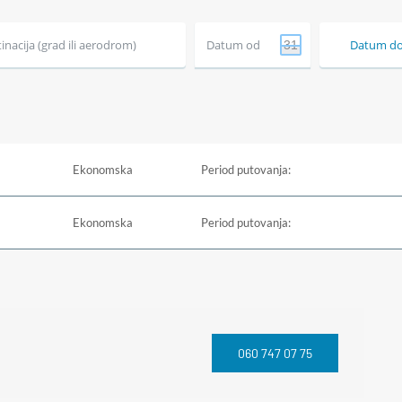
inacija (grad ili aerodrom)
Datum od
Datum d
31
Ekonomska
Period putovanja:
Ekonomska
Period putovanja:
060 747 07 75