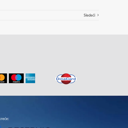
Sledeći
reće: