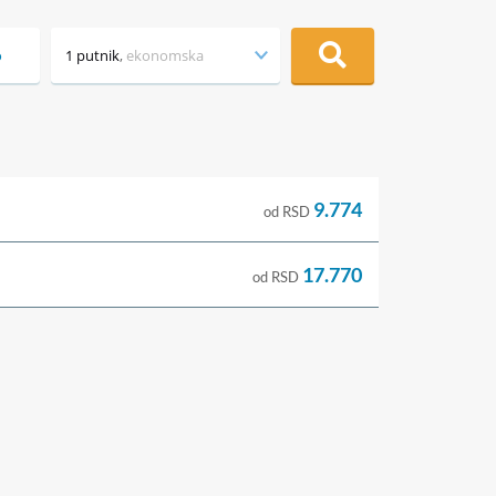
o
1 putnik
,
ekonomska
9.774
od RSD
17.770
od RSD