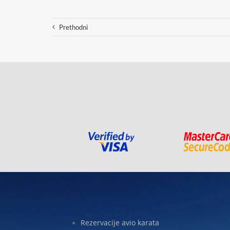
Prethodni
Rezervacije avio karata