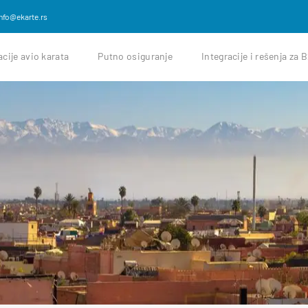
info@ekarte.rs
cije avio karata
Putno osiguranje
Integracije i rešenja za 