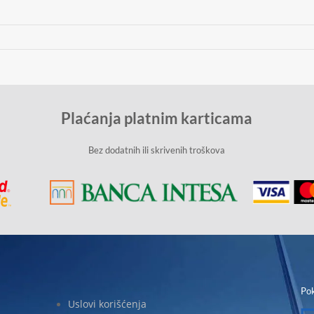
Plaćanja platnim karticama
Bez dodatnih ili skrivenih troškova
Pok
Uslovi korišćenja