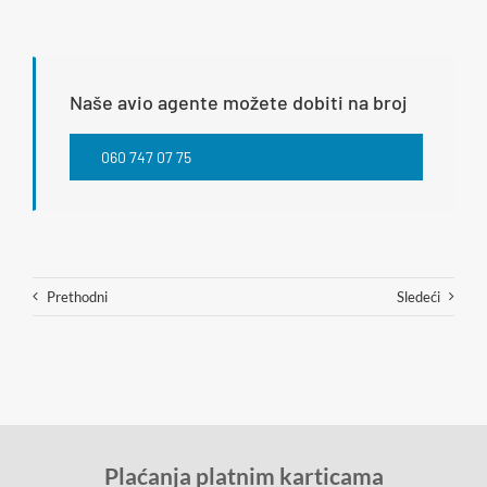
Naše avio agente možete dobiti na broj
060 747 07 75
Prethodni
Sledeći
Plaćanja platnim karticama