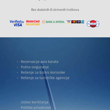
Bez dodatnih ili skrivenih troškova
Rezervacije avio karata
Putno osiguranje
Rešenje za biznis korisnike
Rešenje za turističke agencije
Uslovi korišćenja
Politika privatnosti