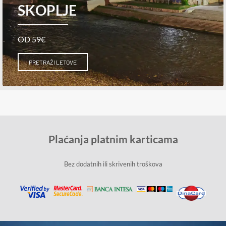
SKOPLJE
OD 59€
PRETRAŽI LETOVE
Plaćanja platnim karticama
Bez dodatnih ili skrivenih troškova