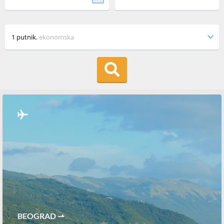
1 putnik
,
ekonomska
BEOGRAD ⇀