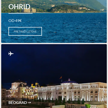
OHRID
OD 49€
PRETRAŽI LETOVE
BEOGRAD ⇀