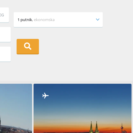
EG
1 putnik
,
ekonomska