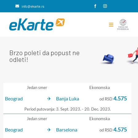
Skip
info@ekarte.rs
to
content
Toggle
Navigation
Rezervacije avio karata
Brzo poleti da popust ne
odleti!
Putno osiguranje
Integracije i rešenja za B2B
Jedan smer
Ekonomska
eKarte
4.575
Beograd
Banja Luka
od RSD
Period putovanja: 3. Sept. 2023. - 20. Dec. 2023.
Kontakt
Jedan smer
Ekonomska
4.575
Beograd
Barselona
od RSD