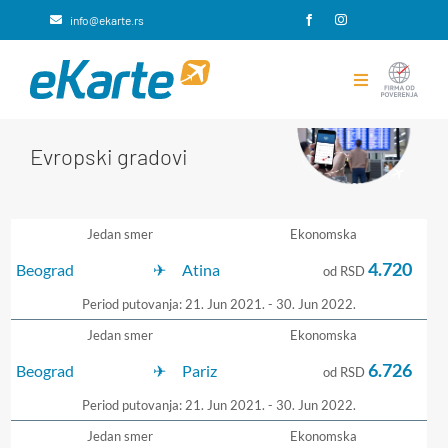
Skip
info@ekarte.rs
to
content
Toggle
Navigation
Rezervacije avio karata
Evropski gradovi
Putno osiguranje
Jedan smer
Ekonomska
Integracije i rešenja za B2B
4.720
Beograd
Atina
od RSD
Period putovanja: 21. Jun 2021. - 30. Jun 2022.
eKarte
Jedan smer
Ekonomska
6.726
Beograd
Pariz
Kontakt
od RSD
Period putovanja: 21. Jun 2021. - 30. Jun 2022.
Jedan smer
Ekonomska