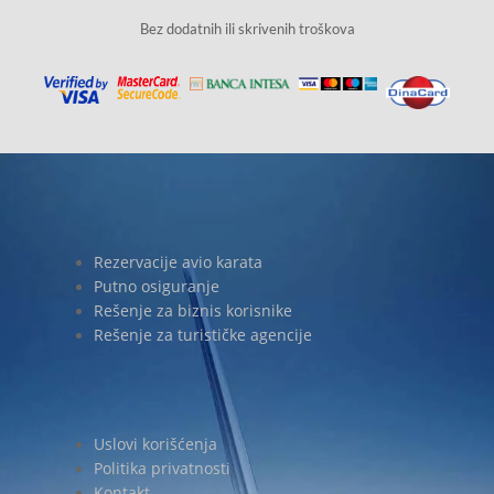
Bez dodatnih ili skrivenih troškova
Rezervacije avio karata
Putno osiguranje
Rešenje za biznis korisnike
Rešenje za turističke agencije
Uslovi korišćenja
Politika privatnosti
Kontakt