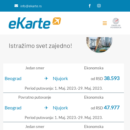
Skip
info@ekarte.rs
to
content
Toggle
Navigation
Rezervacije avio karata
Istražimo svet zajedno!
Putno osiguranje
Jedan smer
Ekonomska
Integracije i rešenja za B2B
38.593
Beograd
Njujork
od RSD
Period putovanja: 1. Maj. 2023.-29. Maj. 2023.
eKarte
Povratno putovanje
Ekonomska
47.977
Beograd
Njujork
Kontakt
od RSD
Period putovanja: 1. Maj. 2023.-29. Maj. 2023.
Jedan smer
Ekonomska