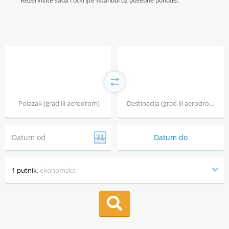
Rezervišite sada i otkrijte Istanbul uz posebne ponude.
Polazak (grad ili aerodrom)
Destinacija (grad ili aerodrom)
Datum od
Datum do
31
1 putnik
,
ekonomska