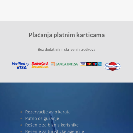
Plaćanja platnim karticama
Bez dodatnih ili skrivenih troškova
Rezervacije avio karata
Putno osiguranje
Rešenje za biznis korisnike
Rešenje za turističke agencije