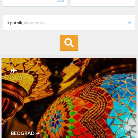
1 putnik
,
ekonomska
BEOGRAD ⇀