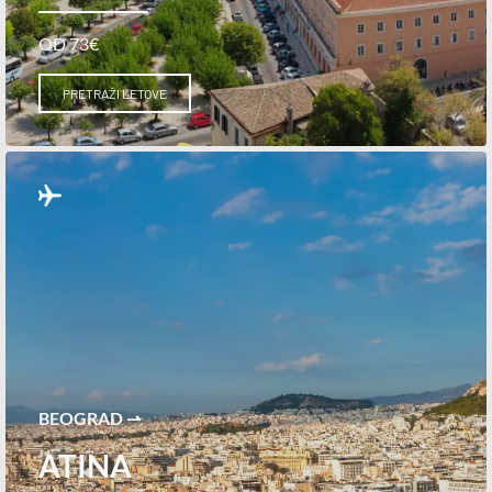
OD 73€
PRETRAŽI LETOVE
BEOGRAD ⇀
ATINA