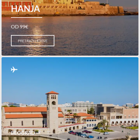
HANJA
OD 99€
PRETRAŽI LETOVE
BEOGRAD ⇀