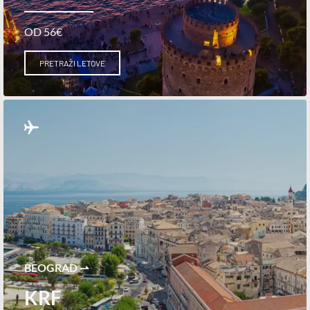
OD 56€
PRETRAŽI LETOVE
BEOGRAD ⇀
KRF