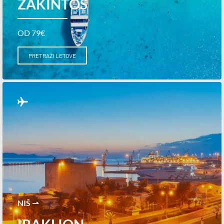
ZAKINTOS
OD 79€
PRETRAŽI LETOVE
NIŠ ⇀