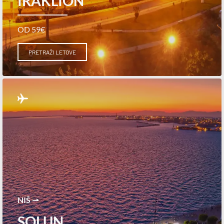
IRAKLION
OD 59€
PRETRAŽI LETOVE
NIŠ ⇀
SOLUN