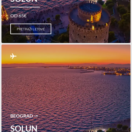
OD 65€
PRETRAŽI LETOVE
BEOGRAD ⇀
SOLUN