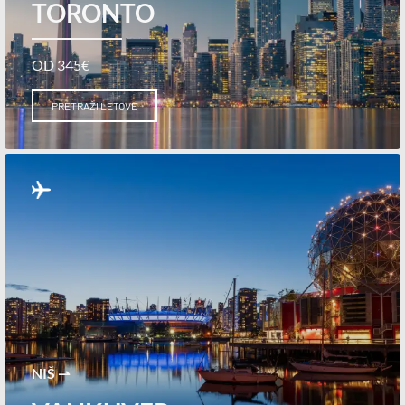
TORONTO
OD 345€
PRETRAŽI LETOVE
NIŠ ⇀