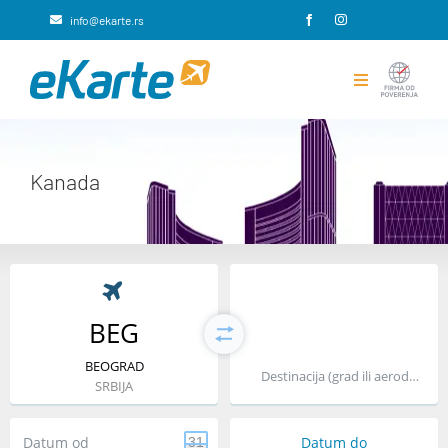
Skip
info@ekarte.rs
to
content
Toggle
Navigation
Rezervacije avio karata
Kanada
Putno osiguranje
Integracije i rešenja za B2B
eKarte
BEG
BEOGRAD
Kontakt
Destinacija (grad ili aerodrom)
SRBIJA
Datum od
Datum do
31