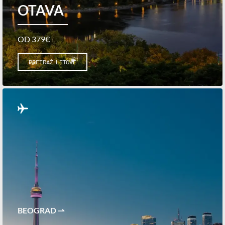
OTAVA
OD 379€
PRETRAŽI LETOVE
BEOGRAD ⇀