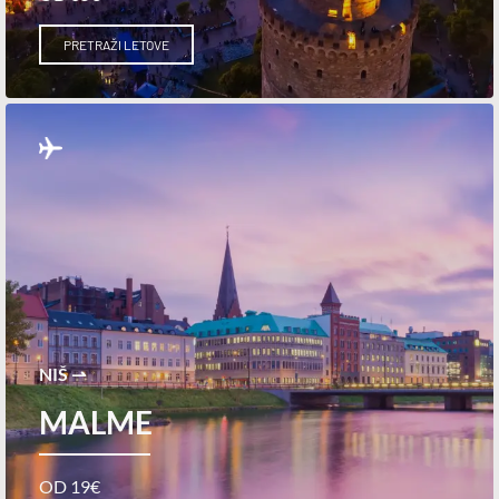
PRETRAŽI LETOVE
NIŠ ⇀
MALME
OD 19€