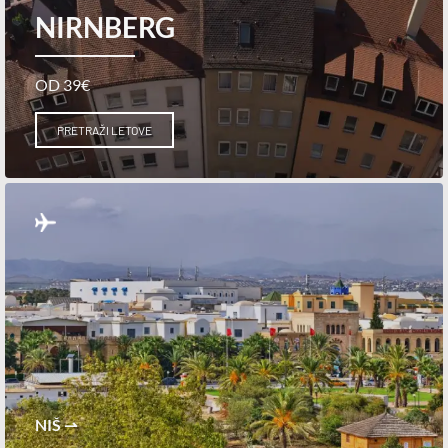
NIRNBERG
OD 39€
PRETRAŽI LETOVE
NIŠ ⇀