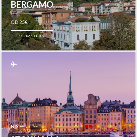
BERGAMO
OD 25€
PRETRAŽI LETOVE
NIŠ ⇀