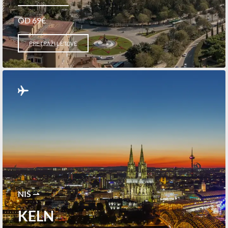
OD 69€
PRETRAŽI LETOVE
NIŠ ⇀
KELN