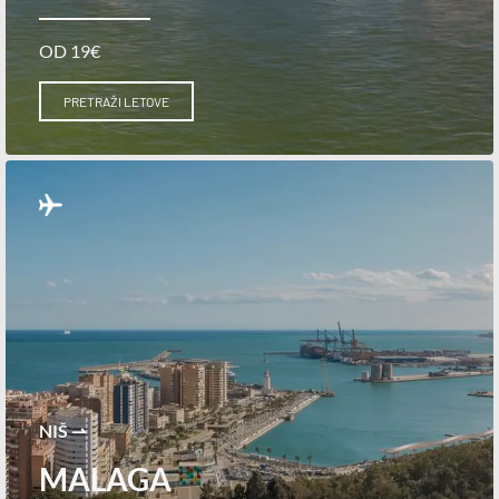
OD 19€
PRETRAŽI LETOVE
NIŠ ⇀
MALAGA