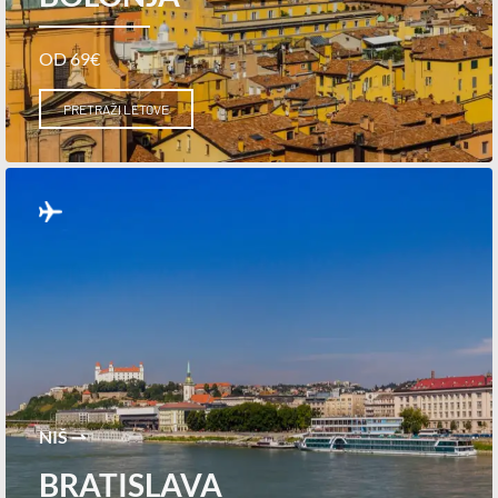
OD 69€
PRETRAŽI LETOVE
NIŠ ⇀
BRATISLAVA