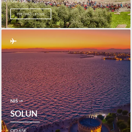
OD 55€
PRETRAŽI LETOVE
NIŠ ⇀
SOLUN
OD 65€