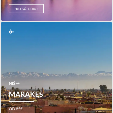
PRETRAŽI LETOVE
NIŠ ⇀
MARAKEŠ
OD 85€