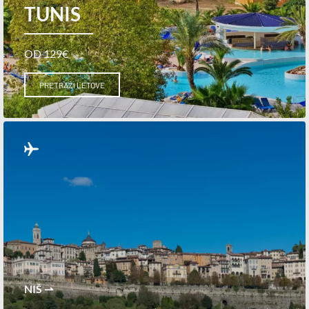
TUNIS
OD 129€
PRETRAŽI LETOVE
NIŠ ⇀