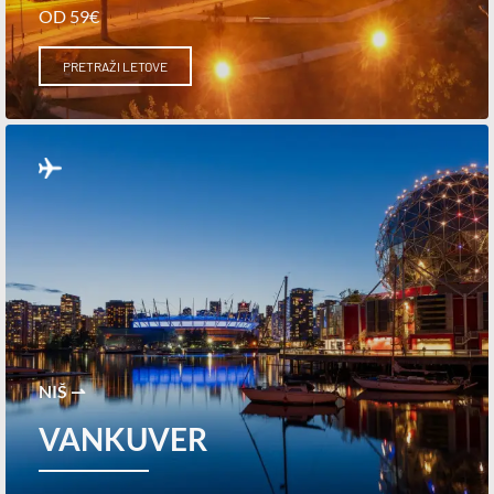
OD 59€
PRETRAŽI LETOVE
NIŠ ⇀
VANKUVER