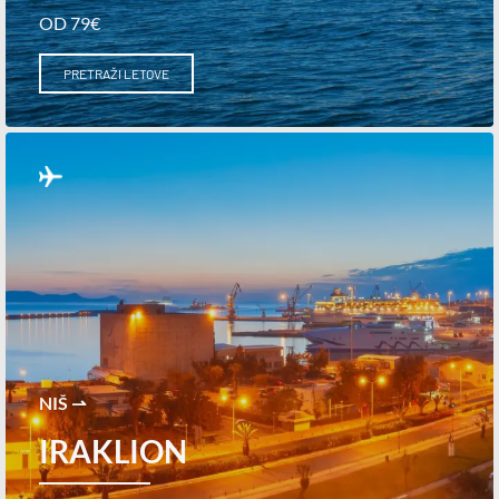
OD 79€
PRETRAŽI LETOVE
NIŠ ⇀
IRAKLION