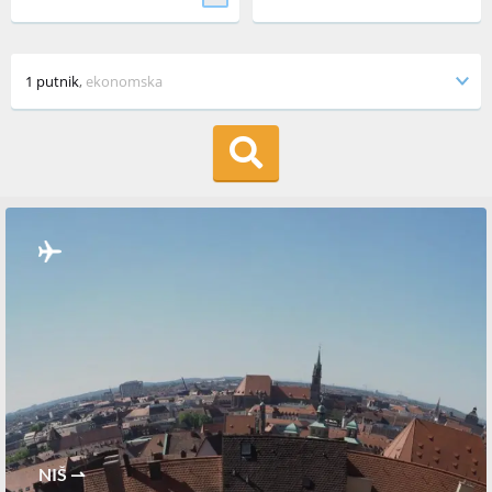
1 putnik
,
ekonomska
NIŠ ⇀