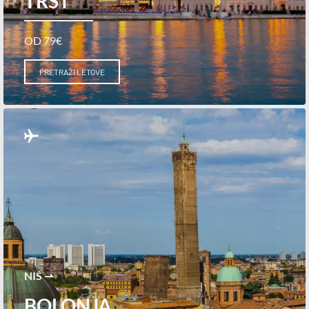
TRST
OD 79€
PRETRAŽI LETOVE
NIŠ ⇀
BOLONJA