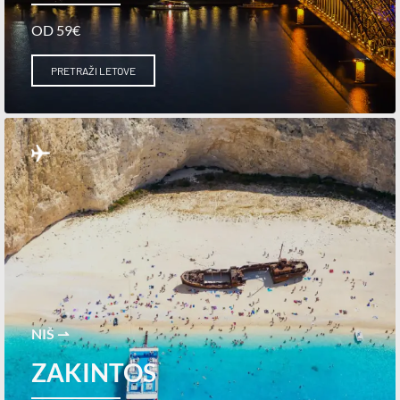
OD 59€
PRETRAŽI LETOVE
NIŠ ⇀
ZAKINTOS