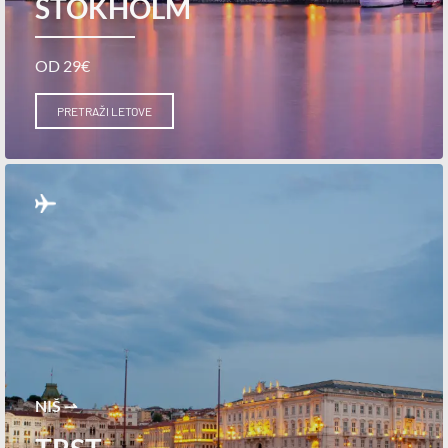
STOKHOLM
OD 29€
PRETRAŽI LETOVE
NIŠ ⇀